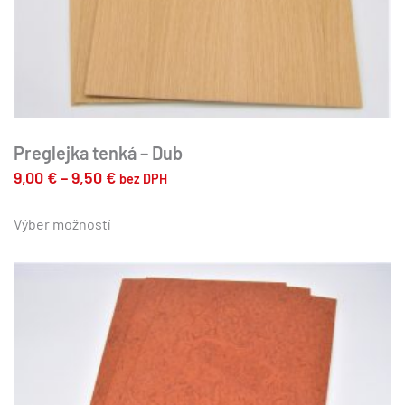
Preglejka tenká – Dub
Price
9,00
€
–
9,50
€
bez DPH
range:
Tento
produkt
Výber možností
9,00 €
má
through
viacero
9,50 €
variantov.
Možnosti
si
môžete
vybrať
na