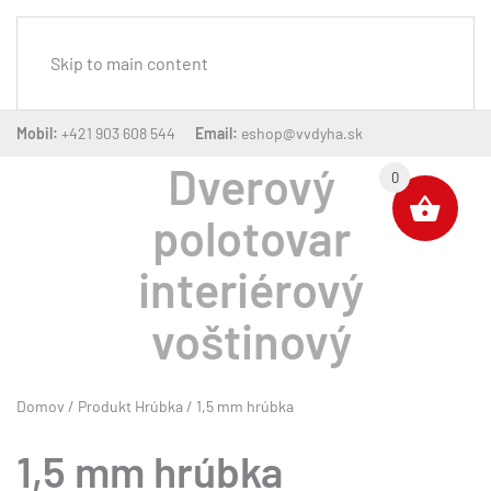
MENU
Skip to main content
Mobil:
+421 903 608 544
Email:
eshop@vvdyha.sk
Dverový
0
polotovar
interiérový
voštinový
Domov
/ Produkt Hrúbka / 1,5 mm hrúbka
1,5 mm hrúbka