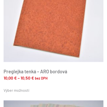
stránke
produktu.
Preglejka tenká – ARO bordová
Price
10,00
€
–
10,50
€
bez DPH
range:
Tento
produkt
Výber možností
10,00 €
má
through
viacero
10,50 €