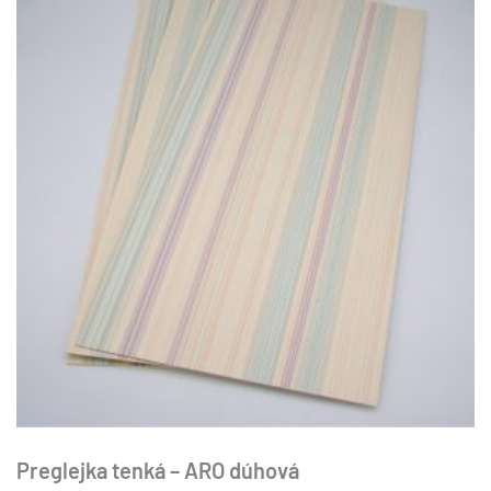
variantov.
Možnosti
si
môžete
vybrať
na
stránke
produktu.
Preglejka tenká – ARO dúhová