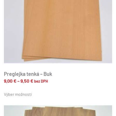
stránke
produktu.
Preglejka tenká – Buk
Price
9,00
€
–
9,50
€
bez DPH
range:
Tento
produkt
Výber možností
9,00 €
má
through
viacero
9,50 €
variantov.