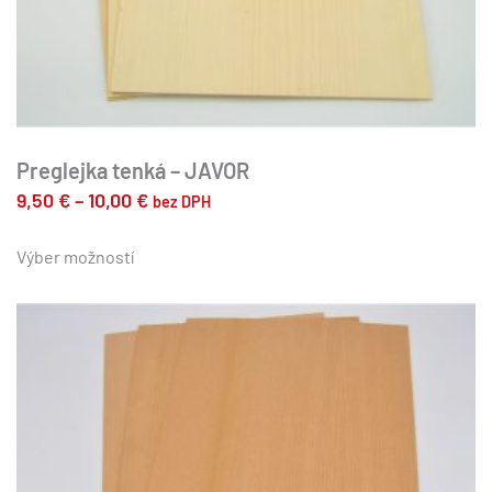
Preglejka tenká – JAVOR
Price
9,50
€
–
10,00
€
bez DPH
range:
Tento
produkt
Výber možností
9,50 €
má
through
viacero
10,00 €
variantov.
Možnosti
si
môžete
vybrať
na