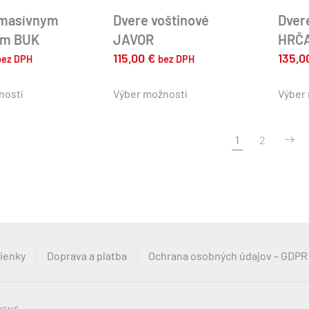
 masívnym
Dvere voštinové
Dver
om BUK
JAVOR
HRČ
115,00
€
135,
bez DPH
bez DPH
Tento
Tento
produkt
produkt
ností
Výber možností
Výber
má
má
viacero
viacero
1
2
variantov.
variantov.
Možnosti
Možnosti
si
si
môžete
môžete
vybrať
vybrať
na
na
stránke
stránke
ienky
Doprava a platba
Ochrana osobných údajov – GDPR
produktu.
produktu.