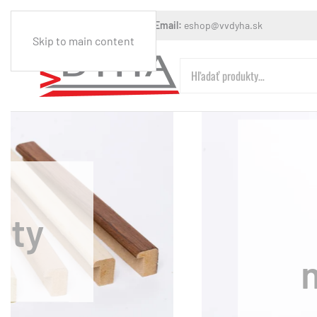
Mobil:
+421 903 608 544
Email:
eshop@vvdyha.sk
Skip to main content
Hľadať:
ý polotovar
riérový s
m náglejkom