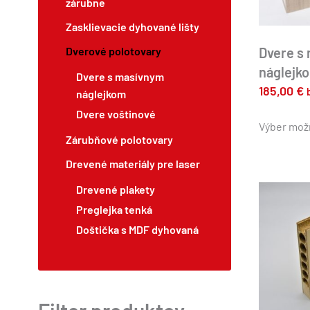
zárubne
Zasklievacie dyhované lišty
Dvere s
Dverové polotovary
náglejk
Dvere s masívnym
185,00
€
náglejkom
Dvere voštinové
Výber mož
Zárubňové polotovary
Drevené materiály pre laser
Drevené plakety
Preglejka tenká
Doštička s MDF dyhovaná