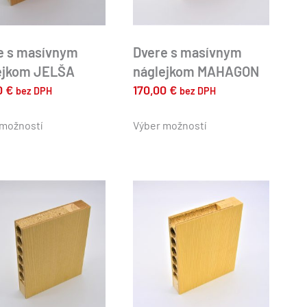
e s masívnym
Dvere s masívnym
ejkom JELŠA
náglejkom MAHAGON
0
€
170,00
€
bez DPH
bez DPH
Tento
Tento
produkt
produkt
 možností
Výber možností
má
má
viacero
viacero
variantov.
variantov.
Možnosti
Možnosti
si
si
môžete
môžete
vybrať
vybrať
na
na
stránke
stránke
produktu.
produktu.