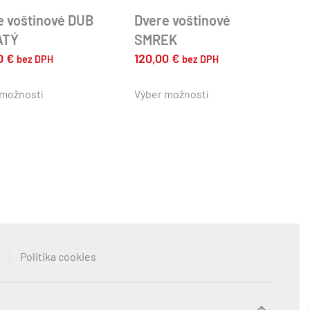
e voštinové DUB
Dvere voštinové
ATÝ
SMREK
00
€
120,00
€
bez DPH
bez DPH
Tento
Tento
produkt
produkt
 možností
Výber možností
má
má
viacero
viacero
variantov.
variantov.
Možnosti
Možnosti
si
si
môžete
môžete
vybrať
vybrať
na
na
stránke
stránke
Politika cookies
produktu.
produktu.