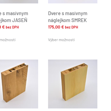
e s masívnym
Dvere s masívnym
ejkom JASEŇ
náglejkom SMREK
0
€
175,00
€
bez DPH
bez DPH
Tento
Tento
produkt
produkt
 možností
Výber možností
má
má
viacero
viacero
variantov.
variantov.
Možnosti
Možnosti
si
si
môžete
môžete
vybrať
vybrať
na
na
stránke
stránke
produktu.
produktu.