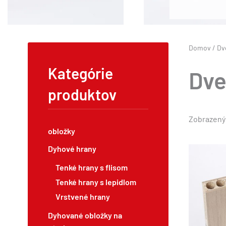
Domov
/ Dv
Kategórie
Dve
produktov
Zobrazenýc
obložky
Dyhové hrany
Tenké hrany s flisom
Tenké hrany s lepidlom
Vrstvené hrany
Dyhované obložky na