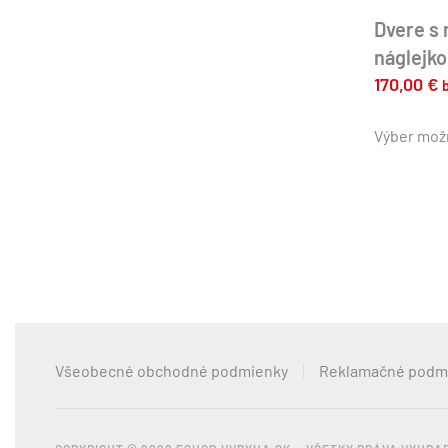
Dvere s
náglejk
170,00
€
Výber mož
Všeobecné obchodné podmienky
Reklamačné podm