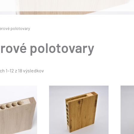
erové polotovary
rové polotovary
Zoradené
h 1–12 z 18 výsledkov
podľa
popularity