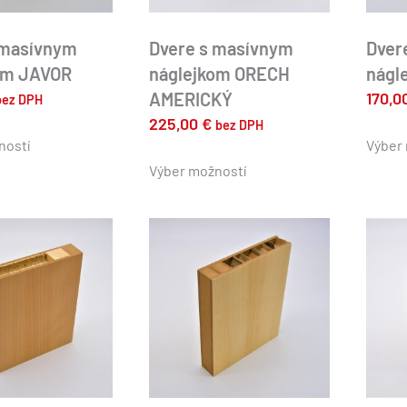
produktu.
 masívnym
Dvere s masívnym
Dver
om JAVOR
náglejkom ORECH
nágl
AMERICKÝ
170,0
bez DPH
Tento
225,00
€
bez DPH
produkt
ností
Výber
Tento
má
produkt
Výber možností
viacero
má
variantov.
viacero
Možnosti
variantov.
si
Možnosti
môžete
si
vybrať
môžete
na
vybrať
stránke
na
produktu.
stránke
produktu.