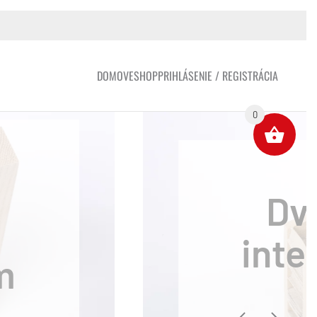
DOMOV
ESHOP
PRIHLÁSENIE / REGISTRÁCIA
0
lotovar
voštinový