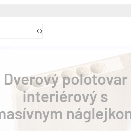
Dverový po
interiérový 