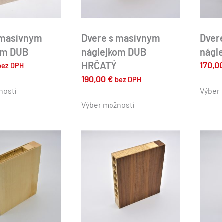
 masívnym
Dvere s masívnym
Dver
om DUB
náglejkom DUB
nágl
HRČATÝ
170,0
bez DPH
Tento
190,00
€
bez DPH
produkt
ností
Výber
Tento
má
produkt
Výber možností
viacero
má
variantov.
viacero
Možnosti
variantov.
si
Možnosti
môžete
si
vybrať
môžete
na
vybrať
stránke
na
produktu.
stránke