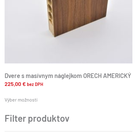
Dvere s masívnym náglejkom ORECH AMERICKÝ
225,00
€
bez DPH
Tento
produkt
Výber možností
má
viacero
Filter produktov
variantov.
Možnosti