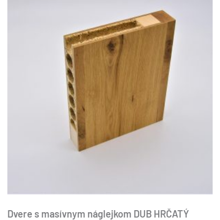
variantov.
Možnosti
si
môžete
vybrať
na
stránke
produktu.
Dvere s masívnym náglejkom DUB HRČATÝ