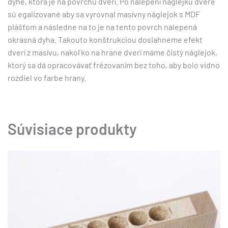
dyhe, ktorá je na povrchu dverí. Po nalepení náglejku dvere
sú egalizované aby sa vyrovnal masívny náglejok s MDF
plášťom a následne na to je na tento povrch nalepená
okrasná dyha. Takouto konštrukciou dosiahneme efekt
dverí z masívu, nakoľko na hrane dverí máme čistý náglejok,
ktorý sa dá opracovávať frézovaním bez toho, aby bolo vidno
rozdiel vo farbe hrany.
Súvisiace produkty