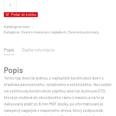
množstvo
Dvere
s
Pridať do košíka
masívnym
náglejkom
Katalógové číslo:
-
Kategórie:
Dvere s masívnym náglejkom
,
Dverové polotovary
MAHAGON
Popis
Ďalšie informácie
Popis
Tento typ dverí je jednou z najlepších konštrukcií dverí z
hľadiska pevnostného, izolačného a estetického. Na rozdiel
od voštinovej konštrukcie výplňou dverí je dutinová DTD,
ktorá je vložená do obvodového rámu z masívu a na to je
nalisovaný plášť zo 6 mm MDF dosky, po oformátovaní je
nalepený náglejok z masívneho dreva, ktorý zodpovedá