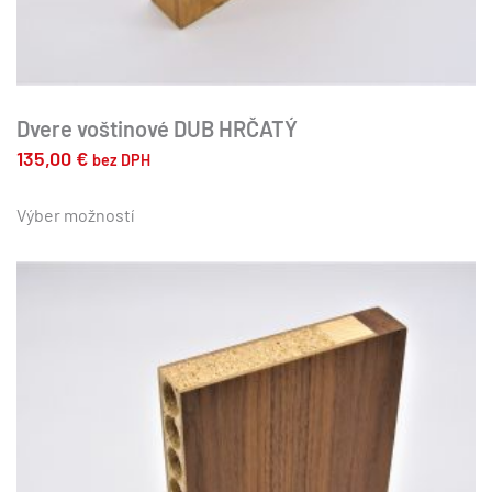
Dvere voštinové DUB HRČATÝ
135,00
€
bez DPH
Tento
produkt
Výber možností
má
viacero
variantov.
Možnosti
si
môžete
vybrať
na
stránke
produktu.