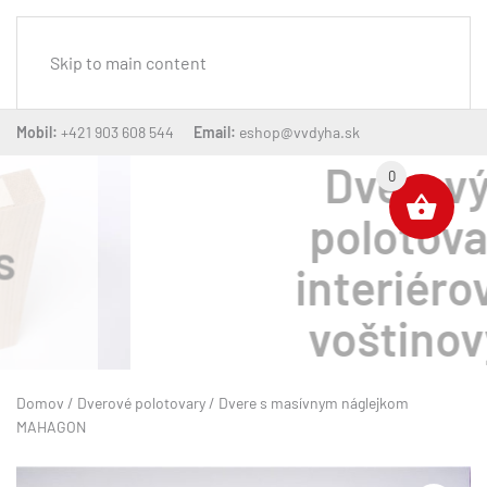
MENU
Skip to main content
Mobil:
+421 903 608 544
Email:
eshop@vvdyha.sk
Dverový
0
polotovar
interiérový
voštinový
Domov
/
Dverové polotovary
/ Dvere s masívnym náglejkom
MAHAGON