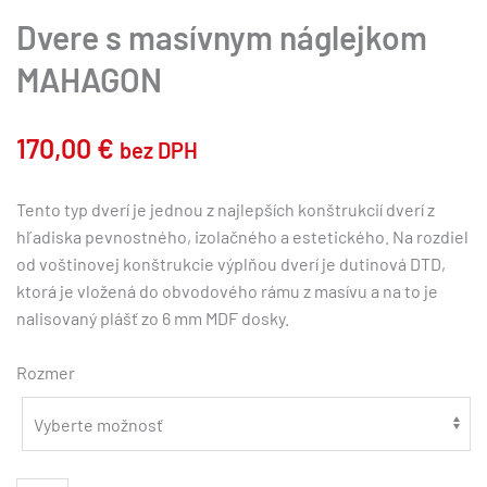
Dvere s masívnym náglejkom
MAHAGON
170,00
€
bez DPH
Tento typ dverí je jednou z najlepších konštrukcií dverí z
hľadiska pevnostného, izolačného a estetického. Na rozdiel
od voštinovej konštrukcie výplňou dverí je dutinová DTD,
ktorá je vložená do obvodového rámu z masívu a na to je
nalisovaný plášť zo 6 mm MDF dosky.
Rozmer