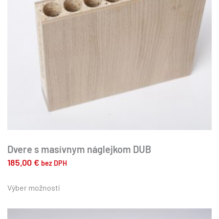
Dvere s masívnym náglejkom DUB
185,00
€
bez DPH
Tento
produkt
Výber možností
má
viacero