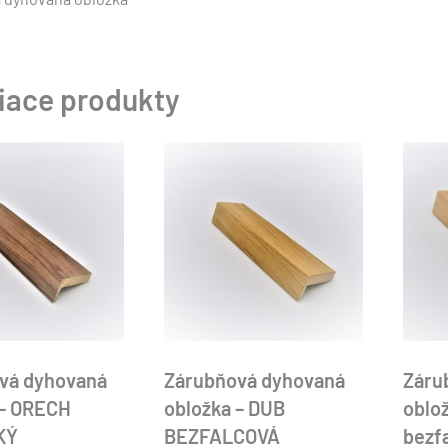
iace produkty
vá dyhovaná
Zárubňová dyhovaná
Záru
 – ORECH
obložka – DUB
oblo
KÝ
BEZFALCOVÁ
bezf