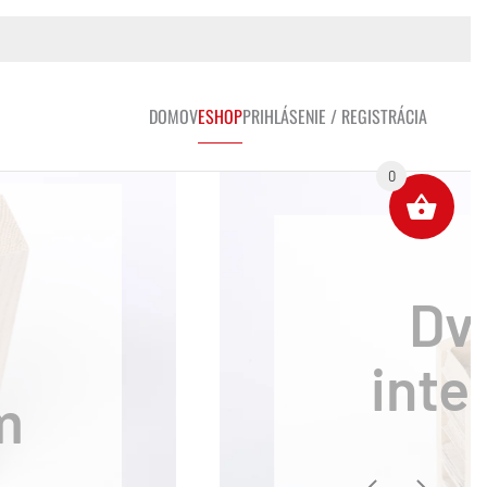
DOMOV
ESHOP
PRIHLÁSENIE / REGISTRÁCIA
0
ý polotovar
rový voštinový