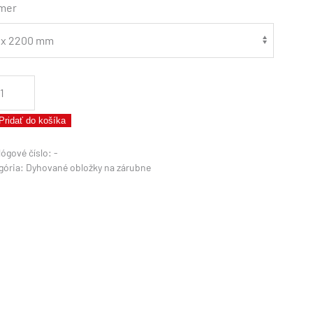
mer
žstvo
ubňová
ovaná
Pridať do košíka
ožka
lógové číslo:
-
gória:
Dyhované obložky na zárubne
EK