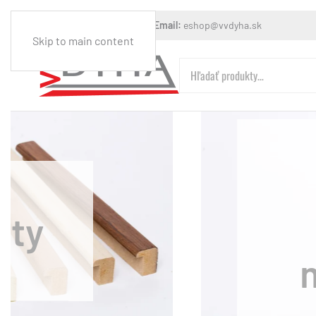
Mobil:
+421 903 608 544
Email:
eshop@vvdyha.sk
Skip to main content
Hľadať:
erový polotovar
interiérový s
ívnym náglejkom