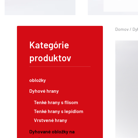
Domov
/
Dy
Kategórie
produktov
obložky
Dyhové hrany
Tenké hrany s flisom
Tenké hrany s lepidlom
Vrstvené hrany
Dyhované obložky na