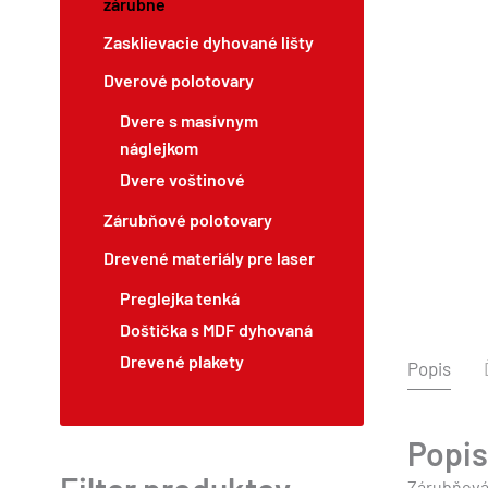
zárubne
Zasklievacie dyhované lišty
Dverové polotovary
Dvere s masívnym
náglejkom
Dvere voštinové
Zárubňové polotovary
Drevené materiály pre laser
Preglejka tenká
Doštička s MDF dyhovaná
Drevené plakety
Popis
Popis
Zárubňová