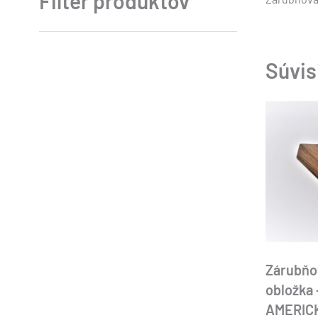
Filter produktov
Súvis
Zárubňo
obložka
AMERIC