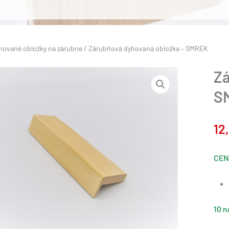
hované obložky na zárubne
/ Zárubňová dyhovaná obložka – SMREK
Zá
S
12
CEN
10 n