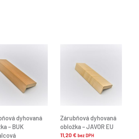
bňová dyhovaná
Zárubňová dyhovaná
žka – BUK
obložka – JAVOR EU
alcová
11,20
€
bez DPH