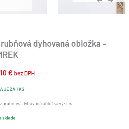
rubňová dyhovaná obložka –
MREK
,10
€
bez DPH
A JE ZA 1 KS
Zárubňová dyhovaná obložka výkres
a sklade