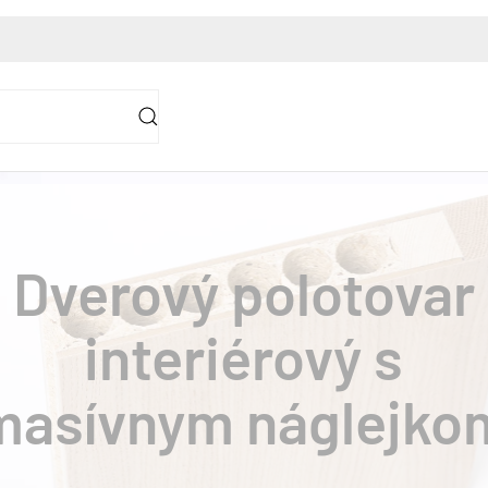
Dverov
interié