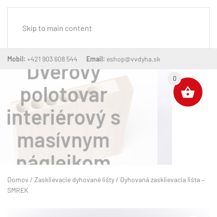
MENU
Skip to main content
Mobil:
+421 903 608 544
Email:
eshop@vvdyha.sk
Dverový
0
polotovar
interiérový
voštinový
Domov
/
Zasklievacie dyhované lišty
/ Dyhovaná zasklievacia lišta –
SMREK