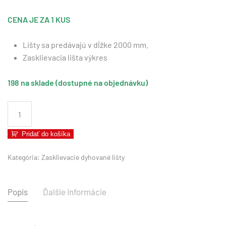
CENA JE ZA 1 KUS
Lišty sa predávajú v dĺžke 2000 mm.
Zasklievacia lišta výkres
198 na sklade (dostupné na objednávku)
množstvo
Dyhovaná
zasklievacia
Pridať do košíka
lišta
-
Kategória:
Zasklievacie dyhované lišty
SMREK
Popis
Ďalšie informácie