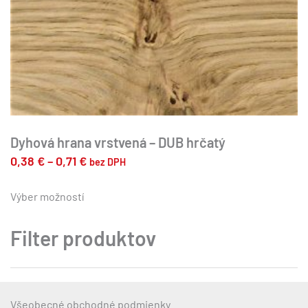
Dyhová hrana vrstvená – DUB hrčatý
Price
0,38
€
–
0,71
€
bez DPH
range:
Tento
produkt
Výber možností
0,38 €
má
through
viacero
Filter produktov
0,71 €
variantov.
Možnosti
si
môžete
Všeobecné obchodné podmienky