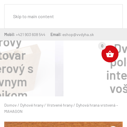
MENU
Skip to main content
Mobil:
+421 903 608 544
Email:
eshop@vvdyha.sk
Dverový
0
polotovar
interiérový
voštinový
Domov
/
Dyhové hrany
/
Vrstvené hrany
/ Dyhová hrana vrstvená –
MAHAGON