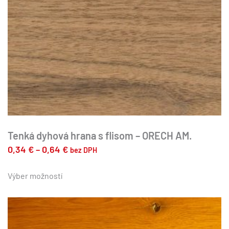
Tenká dyhová hrana s flisom – ORECH AM.
Price
0,34
€
–
0,64
€
bez DPH
range:
Tento
produkt
Výber možností
0,34 €
má
through
viacero
0,64 €
variantov.
Možnosti