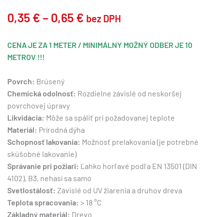
Price
0,35
€
–
0,65
€
bez DPH
range:
CENA JE ZA 1 METER / MINIMÁLNY MOŽNÝ ODBER JE 10
0,35 €
METROV !!!
through
Povrch:
Brúsený
0,65 €
Chemická odolnosť:
Rozdielne závislé od neskoršej
povrchovej úpravy
Likvidácia:
Môže sa spáliť pri požadovanej teplote
Materiál:
Prírodná dýha
Schopnosť lakovania:
Možnosť prelakovania (je potrebné
skúšobné lakovanie)
Správanie pri požiari:
Ľahko horľavé podľa EN 13501 (DIN
4102), B3, nehasí sa samo
Svetlostálosť:
Závislé od UV žiarenia a druhov dreva
Teplota spracovania:
> 18 °C
Základný materiál:
Drevo