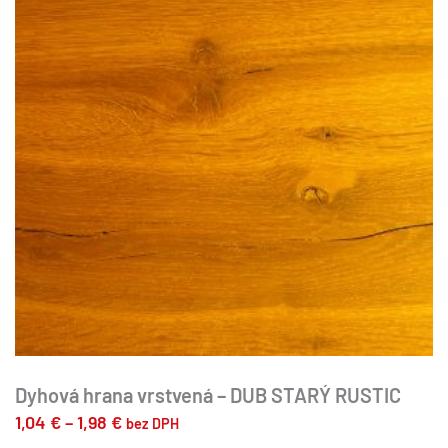
si
môžete
vybrať
na
stránke
produktu.
Dyhová hrana vrstvená – DUB STARÝ RUSTIC
Price
1,04
€
–
1,98
€
bez DPH
Tento