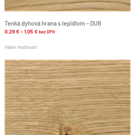
Tenká dyhová hrana s lepidlom – DUB
Price
0,29
€
–
1,05
€
bez DPH
range:
Tento
produkt
Výber možností
0,29 €
má
through
viacero
1,05 €
variantov.
Možnosti
si
môžete
vybrať
na
stránke
produktu.