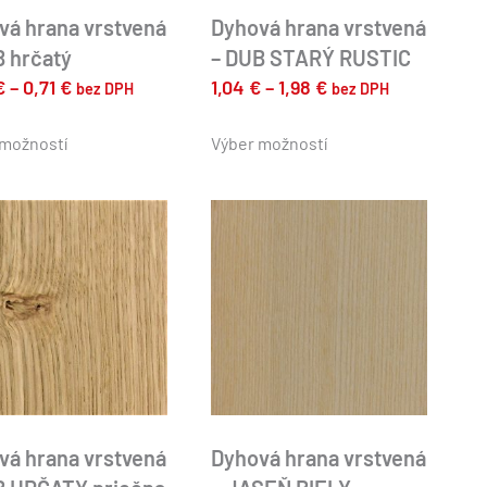
vá hrana vrstvená
Dyhová hrana vrstvená
B hrčatý
– DUB STARÝ RUSTIC
Price
Price
€
–
0,71
€
1,04
€
–
1,98
€
bez DPH
bez DPH
range:
range:
Tento
Tento
produkt
produkt
 možností
0,38 €
Výber možností
1,04 €
má
má
through
through
viacero
viacero
0,71 €
1,98 €
variantov.
variantov.
Možnosti
Možnosti
si
si
môžete
môžete
vybrať
vybrať
na
na
stránke
stránke
produktu.
produktu.
vá hrana vrstvená
Dyhová hrana vrstvená