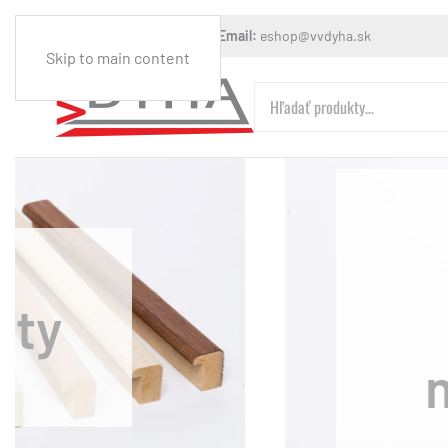
Mobil:
+421 903 608 544
Email:
eshop@vvdyha.sk
Skip to main content
Hľadať:
olotovar
rový s
áglejkom