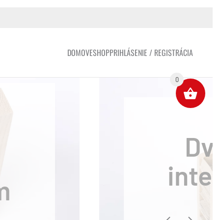
DOMOV
ESHOP
PRIHLÁSENIE / REGISTRÁCIA
0
tovar
tinový