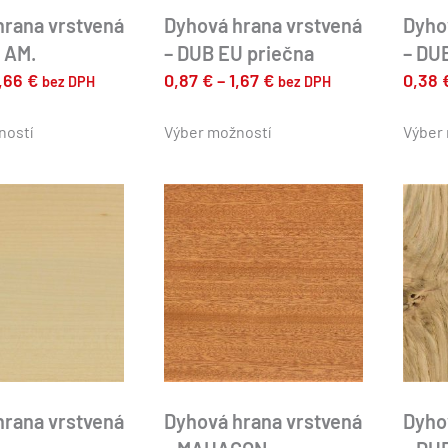
hrana vrstvená
Dyhová hrana vrstvená
Dyho
 AM.
– DUB EU priečna
– DU
Price
Price
1,66
€
0,87
€
–
1,67
€
0,38
bez DPH
bez DPH
range:
range:
Tento
Tento
produkt
produkt
ností
0,49 €
Výber možností
0,87 €
Výber
má
má
through
through
viacero
viacero
1,66 €
1,67 €
variantov.
variantov.
Možnosti
Možnosti
si
si
môžete
môžete
vybrať
vybrať
na
na
stránke
stránke
produktu.
produktu.
hrana vrstvená
Dyhová hrana vrstvená
Dyho