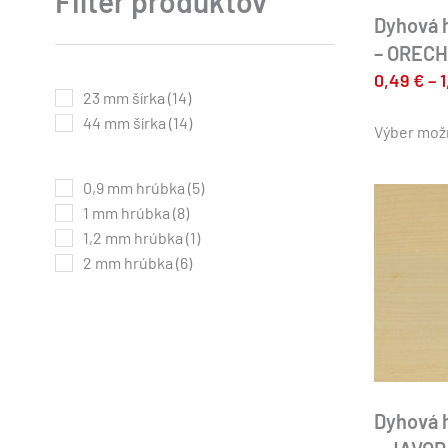
Filter produktov
Dyhová 
– ORECH
0,49
€
–
23 mm šírka
(14)
44 mm šírka
(14)
Výber mož
0,9 mm hrúbka
(5)
1 mm hrúbka
(8)
1,2 mm hrúbka
(1)
2 mm hrúbka
(6)
Dyhová 