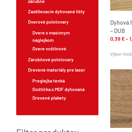
zárubne
Zasklievacie dyhované lišty
Dyhová 
Dverové polotovary
– DUB
Dvere s masívnym
0,39
€
–
1
náglejkom
Dvere voštinové
Výber mož
Zárubňové polotovary
Drevené materiály pre laser
Preglejka tenká
Doštička s MDF dyhovaná
Drevené plakety