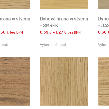
hrana vrstvená
Dyhová hrana vrstvená
Dyho
– SMREK
– JA
Price
Price
,50
€
0,39
€
–
1,27
€
0,38
bez DPH
bez DPH
range:
range:
Tento
Tento
produkt
produkt
ností
0,39 €
Výber možností
0,39 €
Výber
má
má
through
through
viacero
viacero
1,50 €
1,27 €
variantov.
variantov.
Možnosti
Možnosti
si
si
môžete
môžete
vybrať
vybrať
na
na
stránke
stránke
produktu.
produktu.