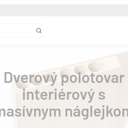
Dverový polo
interiérový voš