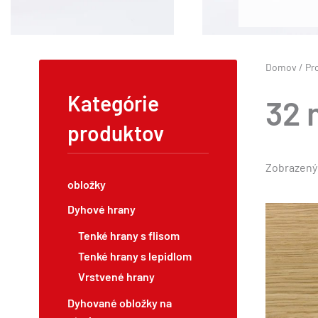
Domov
/ Pr
Kategórie
32 
produktov
Zobrazenýc
obložky
Dyhové hrany
Tenké hrany s flisom
Tenké hrany s lepidlom
Vrstvené hrany
Dyhované obložky na