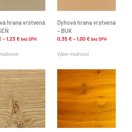
vá hrana vrstvená
Dyhová hrana vrstvená
SEŇ
– BUK
Price
Price
€
–
1,23
€
0,35
€
–
1,00
€
bez DPH
bez DPH
range:
range:
Tento
Tento
produkt
produkt
 možností
0,38 €
Výber možností
0,35 €
má
má
through
through
viacero
viacero
1,23 €
1,00 €
variantov.
variantov.
Možnosti
Možnosti
si
si
môžete
môžete
vybrať
vybrať
na
na
stránke
stránke
produktu.
produktu.