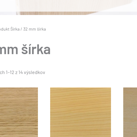
odukt Šírka / 32 mm šírka
mm šírka
Zoradené
h 1–12 z 14 výsledkov
podľa
popularity