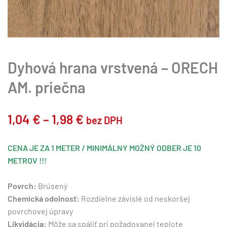
Dyhová hrana vrstvená – ORECH
AM. priečna
Price
1,04
€
–
1,98
€
bez DPH
range:
CENA JE ZA 1 METER / MINIMÁLNY MOŽNÝ ODBER JE 10
1,04 €
METROV !!!
through
Povrch:
Brúsený
1,98 €
Chemická odolnosť:
Rozdielne závislé od neskoršej
povrchovej úpravy
Likvidácia:
Môže sa spáliť pri požadovanej teplote