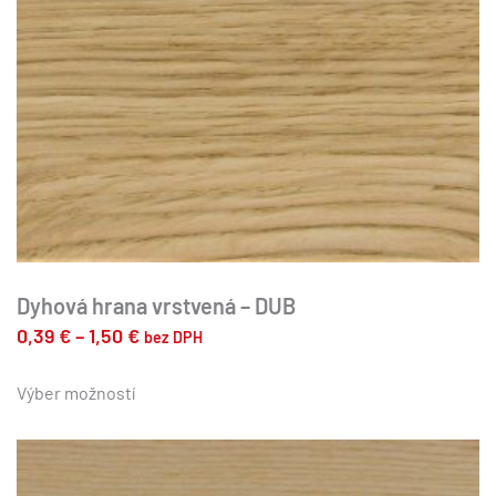
stránke
produktu.
Dyhová hrana vrstvená – DUB
Price
0,39
€
–
1,50
€
bez DPH
range:
Tento
produkt
Výber možností
0,39 €
má
through
viacero
1,50 €
variantov.