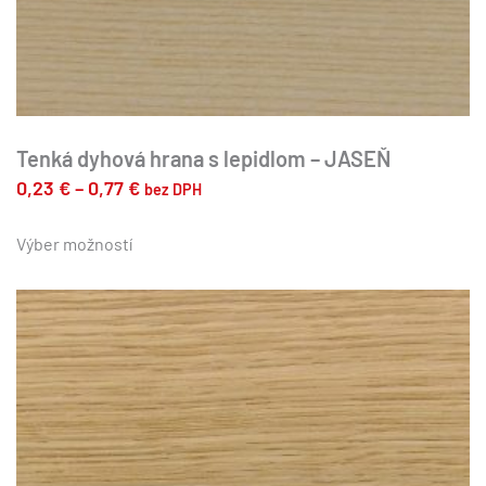
Tenká dyhová hrana s lepidlom – JASEŇ
Price
0,23
€
–
0,77
€
bez DPH
range:
Tento
produkt
Výber možností
0,23 €
má
through
viacero
0,77 €
variantov.
Možnosti
si
môžete
vybrať
na