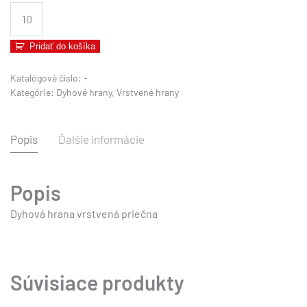
množstvo
Dyhová
hrana
Pridať do košíka
vrstvená
-
Katalógové číslo:
-
Kategórie:
Dyhové hrany
,
Vrstvené hrany
ORECH
AM.
priečna
Popis
Ďalšie informácie
Popis
Dyhová hrana vrstvená priečna
Súvisiace produkty