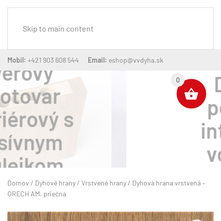
MENU
Skip to main content
Mobil:
+421 903 608 544
Email:
eshop@vvdyha.sk
Dverový
0
polotovar
interiérový
voštinový
Domov
/
Dyhové hrany
/
Vrstvené hrany
/ Dyhová hrana vrstvená –
ORECH AM. priečna