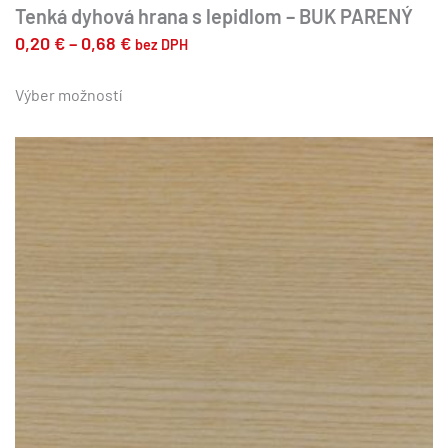
Tenká dyhová hrana s lepidlom – BUK PARENÝ
Price
0,20
€
–
0,68
€
bez DPH
range:
Tento
produkt
Výber možností
0,20 €
má
through
viacero
0,68 €
variantov.
Možnosti
si
môžete
vybrať
na
stránke
produktu.