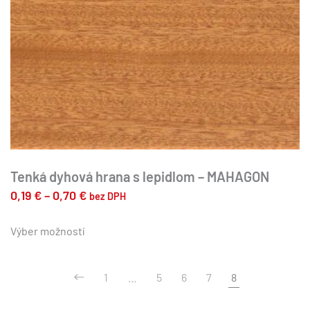
produktu.
Tenká dyhová hrana s lepidlom – MAHAGON
Price
0,19
€
–
0,70
€
bez DPH
range:
Tento
produkt
Výber možností
0,19 €
má
through
viacero
0,70 €
1
…
5
6
7
8
variantov.
Možnosti