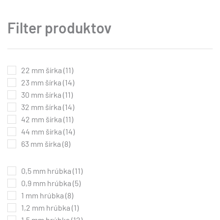
si
môžete
Filter produktov
vybrať
na
stránke
produktu.
22 mm šírka
(11)
23 mm šírka
(14)
30 mm šírka
(11)
32 mm šírka
(14)
42 mm šírka
(11)
44 mm šírka
(14)
63 mm šírka
(8)
0,5 mm hrúbka
(11)
0,9 mm hrúbka
(5)
1 mm hrúbka
(8)
1,2 mm hrúbka
(1)
1,5 mm hrúbka
(12)