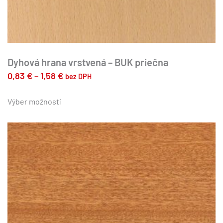
Dyhová hrana vrstvená – BUK priečna
Price
0,83
€
–
1,58
€
bez DPH
range:
Tento
produkt
Výber možností
0,83 €
má
through
viacero
1,58 €
variantov.
Možnosti
si
môžete
vybrať
na
stránke