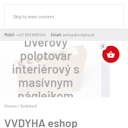
MENU
Skip to main content
Mobil:
+421 903 608 544
Email:
eshop@vvdyha.sk
Dverový
0
polotovar
interiérový
voštinový
Domov
/ Stránka 8
VVDYHA eshop