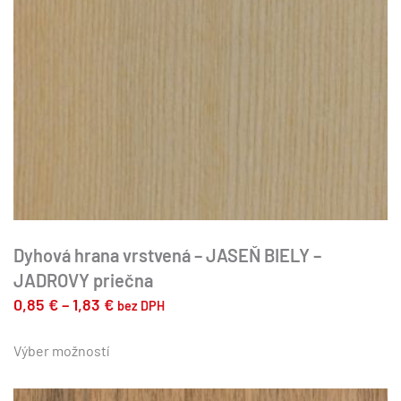
Dyhová hrana vrstvená – JASEŇ BIELY –
JADROVY priečna
Price
0,85
€
–
1,83
€
bez DPH
range:
Tento
produkt
Výber možností
0,85 €
má
through
viacero
1,83 €